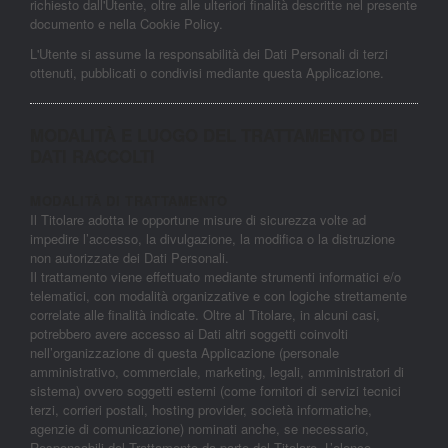
richiesto dall'Utente, oltre alle ulteriori finalità descritte nel presente
documento e nella Cookie Policy.
L'Utente si assume la responsabilità dei Dati Personali di terzi
ottenuti, pubblicati o condivisi mediante questa Applicazione.
MODALITÀ E LUOGO DEL TRATTAMENTO DEI
DATI RACCOLTI
MODALITÀ DI TRATTAMENTO
Il Titolare adotta le opportune misure di sicurezza volte ad
impedire l’accesso, la divulgazione, la modifica o la distruzione
non autorizzate dei Dati Personali.
Il trattamento viene effettuato mediante strumenti informatici e/o
telematici, con modalità organizzative e con logiche strettamente
correlate alle finalità indicate. Oltre al Titolare, in alcuni casi,
potrebbero avere accesso ai Dati altri soggetti coinvolti
nell’organizzazione di questa Applicazione (personale
amministrativo, commerciale, marketing, legali, amministratori di
sistema) ovvero soggetti esterni (come fornitori di servizi tecnici
terzi, corrieri postali, hosting provider, società informatiche,
agenzie di comunicazione) nominati anche, se necessario,
Responsabili del Trattamento da parte del Titolare. L’elenco