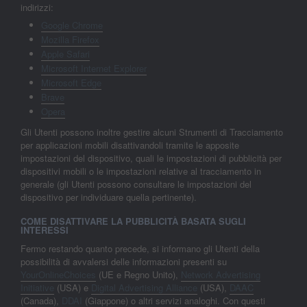
indirizzi:
Google Chrome
Mozilla Firefox
Apple Safari
Microsoft Internet Explorer
Microsoft Edge
Brave
Opera
Gli Utenti possono inoltre gestire alcuni Strumenti di Tracciamento
per applicazioni mobili disattivandoli tramite le apposite
impostazioni del dispositivo, quali le impostazioni di pubblicità per
dispositivi mobili o le impostazioni relative al tracciamento in
generale (gli Utenti possono consultare le impostazioni del
dispositivo per individuare quella pertinente).
COME DISATTIVARE LA PUBBLICITÀ BASATA SUGLI
INTERESSI
Fermo restando quanto precede, si informano gli Utenti della
possibilità di avvalersi delle informazioni presenti su
YourOnlineChoices
(UE e Regno Unito),
Network Advertising
Initiative
(USA) e
Digital Advertising Alliance
(USA),
DAAC
(Canada),
DDAI
(Giappone) o altri servizi analoghi. Con questi