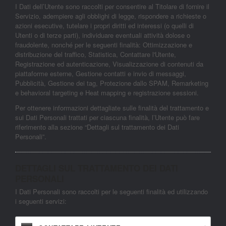
I Dati dell’Utente sono raccolti per consentire al Titolare di fornire il
Servizio, adempiere agli obblighi di legge, rispondere a richieste o
azioni esecutive, tutelare i propri diritti ed interessi (o quelli di
Utenti o di terze parti), individuare eventuali attività dolose o
fraudolente, nonché per le seguenti finalità: Ottimizzazione e
distribuzione del traffico, Statistica, Contattare l'Utente,
Registrazione ed autenticazione, Visualizzazione di contenuti da
piattaforme esterne, Gestione contatti e invio di messaggi,
Pubblicità, Gestione dei tag, Protezione dallo SPAM, Remarketing
e behavioral targeting e Heat mapping e registrazione sessioni.
Per ottenere informazioni dettagliate sulle finalità del trattamento e
sui Dati Personali trattati per ciascuna finalità, l’Utente può fare
riferimento alla sezione “Dettagli sul trattamento dei Dati
Personali”.
DETTAGLI SUL TRATTAMENTO DEI DATI
PERSONALI
I Dati Personali sono raccolti per le seguenti finalità ed utilizzando
i seguenti servizi: