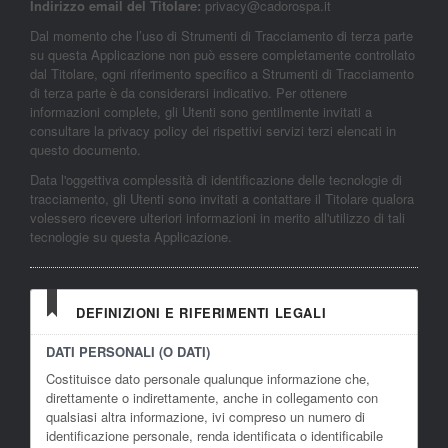
Indirizzo email del Titolare:
privacy@cadorospa.it
Dal momento che l’uso di Strumenti di Tracciamento di terza parte
su questa Applicazione non può essere completamente controllato
dal Titolare, ogni riferimento specifico a Strumenti di Tracciamento
di terza parte è da considerarsi indicativo. Per ottenere
informazioni complete, gli Utenti sono gentilmente invitati a
consultare la privacy policy dei rispettivi servizi terzi elencati in
questo documento.
Data l'oggettiva complessità di identificazione delle tecnologie di
tracciamento, gli Utenti sono invitati a contattare il Titolare qualora
volessero ricevere ulteriori informazioni in merito all'utilizzo di tali
tecnologie su questa Applicazione.
DEFINIZIONI E RIFERIMENTI LEGALI
DATI PERSONALI (O DATI)
Costituisce dato personale qualunque informazione che,
direttamente o indirettamente, anche in collegamento con
qualsiasi altra informazione, ivi compreso un numero di
identificazione personale, renda identificata o identificabile