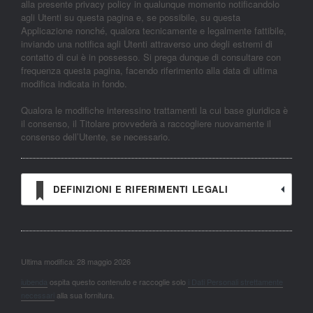
alla presente privacy policy in qualunque momento notificandolo
agli Utenti su questa pagina e, se possibile, su questa
Applicazione nonché, qualora tecnicamente e legalmente fattibile,
inviando una notifica agli Utenti attraverso uno degli estremi di
contatto di cui è in possesso. Si prega dunque di consultare con
frequenza questa pagina, facendo riferimento alla data di ultima
modifica indicata in fondo.
Qualora le modifiche interessino trattamenti la cui base giuridica è
il consenso, il Titolare provvederà a raccogliere nuovamente il
consenso dell’Utente, se necessario.
DEFINIZIONI E RIFERIMENTI LEGALI
Ultima modifica: 28 maggio 2026
iubenda
ospita questo contenuto e raccoglie solo
i Dati Personali strettamente
necessari
alla sua fornitura.