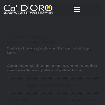
PRIVACY POLICY DI
WWW.CADOROSPA.IT
Questa Applicazione raccoglie alcuni Dati Personali dei propri
Utenti.
Questo documento può essere stampato utilizzando il comando di
stampa presente nelle impostazioni di qualsiasi browser.
RIASSUNTO DELLA POLICY
DATI PERSONALI TRATTATI PER LE SEGUENTI