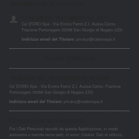
INFORMAZIONI DI CONTATTO
TITOLARE DEL TRATTAMENTO DEI DATI
Ca' D'ORO Spa - Via Enrico Fermi Z.I. Aussa Corno,
Frazione Portonogaro 33058 San Giorgio di Nogaro (UD)
Indirizzo email del Titolare:
privacy@cadorospa.it
POLICY COMPLETA
TITOLARE DEL TRATTAMENTO DEI DATI
Ca' D'ORO Spa - Via Enrico Fermi Z.I. Aussa Corno, Frazione
Portonogaro 33058 San Giorgio di Nogaro (UD)
Indirizzo email del Titolare:
privacy@cadorospa.it
TIPOLOGIE DI DATI RACCOLTI
Fra i Dati Personali raccolti da questa Applicazione, in modo
autonomo o tramite terze parti, ci sono: Cookie; Dati di utilizzo;