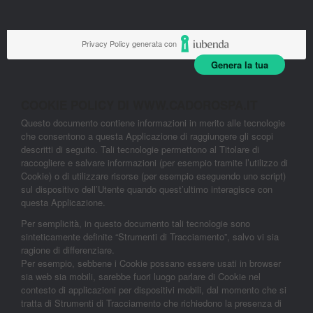
Privacy Policy generata con
Genera la tua
COOKIE POLICY DI WWW.CADOROSPA.IT
Questo documento contiene informazioni in merito alle tecnologie
che consentono a questa Applicazione di raggiungere gli scopi
descritti di seguito. Tali tecnologie permettono al Titolare di
raccogliere e salvare informazioni (per esempio tramite l’utilizzo di
Cookie) o di utilizzare risorse (per esempio eseguendo uno script)
sul dispositivo dell’Utente quando quest’ultimo interagisce con
questa Applicazione.
Per semplicità, in questo documento tali tecnologie sono
sinteticamente definite “Strumenti di Tracciamento”, salvo vi sia
ragione di differenziare.
Per esempio, sebbene i Cookie possano essere usati in browser
sia web sia mobili, sarebbe fuori luogo parlare di Cookie nel
contesto di applicazioni per dispositivi mobili, dal momento che si
tratta di Strumenti di Tracciamento che richiedono la presenza di