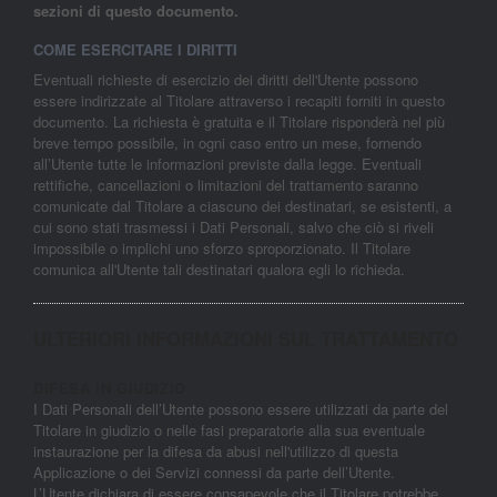
sezioni di questo documento.
COME ESERCITARE I DIRITTI
Eventuali richieste di esercizio dei diritti dell'Utente possono
essere indirizzate al Titolare attraverso i recapiti forniti in questo
documento. La richiesta è gratuita e il Titolare risponderà nel più
breve tempo possibile, in ogni caso entro un mese, fornendo
all’Utente tutte le informazioni previste dalla legge. Eventuali
rettifiche, cancellazioni o limitazioni del trattamento saranno
comunicate dal Titolare a ciascuno dei destinatari, se esistenti, a
cui sono stati trasmessi i Dati Personali, salvo che ciò si riveli
impossibile o implichi uno sforzo sproporzionato. Il Titolare
comunica all'Utente tali destinatari qualora egli lo richieda.
ULTERIORI INFORMAZIONI SUL TRATTAMENTO
DIFESA IN GIUDIZIO
I Dati Personali dell’Utente possono essere utilizzati da parte del
Titolare in giudizio o nelle fasi preparatorie alla sua eventuale
instaurazione per la difesa da abusi nell'utilizzo di questa
Applicazione o dei Servizi connessi da parte dell’Utente.
L’Utente dichiara di essere consapevole che il Titolare potrebbe