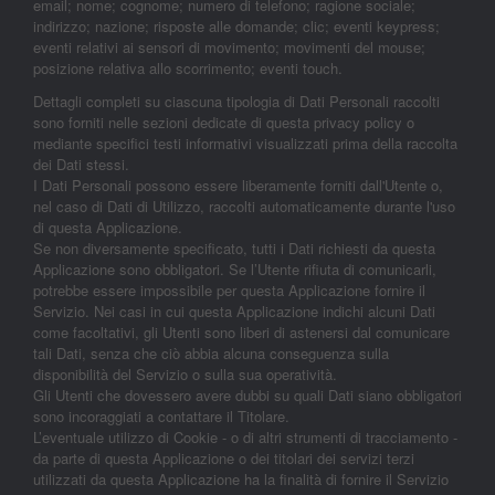
email; nome; cognome; numero di telefono; ragione sociale;
indirizzo; nazione; risposte alle domande; clic; eventi keypress;
eventi relativi ai sensori di movimento; movimenti del mouse;
posizione relativa allo scorrimento; eventi touch.
Dettagli completi su ciascuna tipologia di Dati Personali raccolti
sono forniti nelle sezioni dedicate di questa privacy policy o
mediante specifici testi informativi visualizzati prima della raccolta
dei Dati stessi.
I Dati Personali possono essere liberamente forniti dall'Utente o,
nel caso di Dati di Utilizzo, raccolti automaticamente durante l'uso
di questa Applicazione.
Se non diversamente specificato, tutti i Dati richiesti da questa
Applicazione sono obbligatori. Se l’Utente rifiuta di comunicarli,
potrebbe essere impossibile per questa Applicazione fornire il
Servizio. Nei casi in cui questa Applicazione indichi alcuni Dati
come facoltativi, gli Utenti sono liberi di astenersi dal comunicare
tali Dati, senza che ciò abbia alcuna conseguenza sulla
disponibilità del Servizio o sulla sua operatività.
Gli Utenti che dovessero avere dubbi su quali Dati siano obbligatori
sono incoraggiati a contattare il Titolare.
L’eventuale utilizzo di Cookie - o di altri strumenti di tracciamento -
da parte di questa Applicazione o dei titolari dei servizi terzi
utilizzati da questa Applicazione ha la finalità di fornire il Servizio