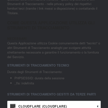
Strumenti di Tracciamento - nelle privacy policy dei rispettivi
fornitori terzi (tramite i link messi a disposizione) o contattando il
Titolare.
COME QUESTA APPLICAZIONE UTILIZZA GLI
STRUMENTI DI TRACCIAMENTO
NECESSARI
Questa Applicazione utilizza Cookie comunemente detti “tecnici” o
altri Strumenti di Tracciamento analoghi per svolgere attività
strettamente necessarie a garantire il funzionamento o la fornitura
del Servizio.
STRUMENTI DI TRACCIAMENTO TECNICI
Durata degli Strumenti di Tracciamento:
PHPSESSID: durata della sessione
_lfa: indefinita
STRUMENTI DI TRACCIAMENTO GESTITI DA TERZE PARTI
CLOUDFLARE (CLOUDFLARE)