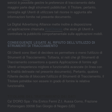
servizi è possibile gestire le preferenze di tracciamento della
maggior parte degli strumenti pubblicitari. Il Titolare, pertanto,
consiglia agli Utenti di utilizzare tali risorse in aggiunta alle
informazioni fornite nel presente documento.
La Digital Advertising Alliance mette inoltre a disposizione
un’applicazione chiamata
AppChoices
che aiuta gli Utenti a
controllare la pubblicità comportamentale sulle applicazioni mobili.
CONSEGUENZE LEGATE AL RIFIUTO DELL'UTILIZZO DI
STRUMENTI DI TRACCIAMENTO
Gli Utenti sono liberi di decidere se permettere o meno l'utilizzo di
Strumenti di Tracciamento. Tuttavia, si noti che gli Strumenti di
Tracciamento consentono a questa Applicazione di fornire agli
Utenti un'esperienza migliore e funzionalità avanzate (in linea con
le finalità delineate nel presente documento). Pertanto, qualora
l'Utente decida di bloccare l'utilizzo di Strumenti di Tracciamento, il
Titolare potrebbe non essere in grado di fornire le relative
funzionalità.
TITOLARE DEL TRATTAMENTO DEI DATI
Ca' D'ORO Spa - Via Enrico Fermi Z.I. Aussa Corno, Frazione
Portonogaro 33058 San Giorgio di Nogaro (UD)