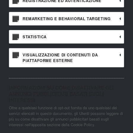
REGISTRAZIONE ED AUTENTICAZIONE
REMARKETING E BEHAVIORAL TARGETING
STATISTICA
VISUALIZZAZIONE DI CONTENUTI DA
PIATTAFORME ESTERNE
INFORMAZIONI SU COME DISATTIVARE GLI
ANNUNCI PUBBLICITARI BASATI SUGLI
INTERESSI
Oltre a qualsiasi funzione di opt-out fornita da uno qualsiasi dei
servizi elencati in questo documento, gli Utenti possono leggere di
più su come disattivare gli annunci pubblicitari basati sugli
interessi nell'apposita sezione della Cookie Policy.