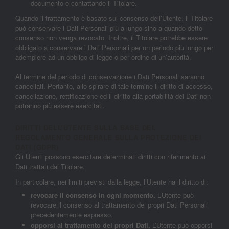
documento o contattando il Titolare.
Quando il trattamento è basato sul consenso dell’Utente, il Titolare
può conservare i Dati Personali più a lungo sino a quando detto
consenso non venga revocato. Inoltre, il Titolare potrebbe essere
obbligato a conservare i Dati Personali per un periodo più lungo per
adempiere ad un obbligo di legge o per ordine di un’autorità.
Al termine del periodo di conservazione i Dati Personali saranno
cancellati. Pertanto, allo spirare di tale termine il diritto di accesso,
cancellazione, rettificazione ed il diritto alla portabilità dei Dati non
potranno più essere esercitati.
DIRITTI DELL’UTENTE SULLA BASE DEL
REGOLAMENTO GENERALE SULLA PROTEZIONE DEI
DATI (GDPR)
Gli Utenti possono esercitare determinati diritti con riferimento ai
Dati trattati dal Titolare.
In particolare, nei limiti previsti dalla legge, l’Utente ha il diritto di:
revocare il consenso in ogni momento.
L’Utente può
revocare il consenso al trattamento dei propri Dati Personali
precedentemente espresso.
opporsi al trattamento dei propri Dati.
L’Utente può opporsi