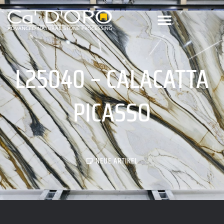
L25040 – CALACATTA
PICASSO
NEUE ARTIKEL