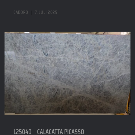
CADORO
7. JULI 2025
L25040 – CALACATTA PICASSO