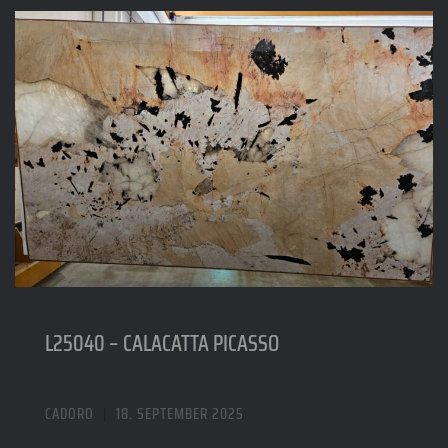
L25040 – CALACATTA PICASSO
CADORO
18. SEPTEMBER 2025