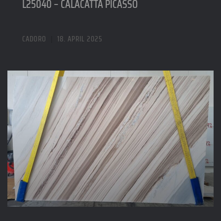
L25040 – CALACATTA PICASSO
CADORO
18. APRIL 2025