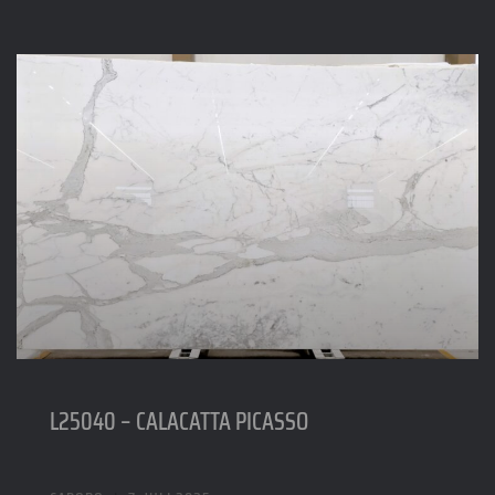
L25040 – CALACATTA PICASSO