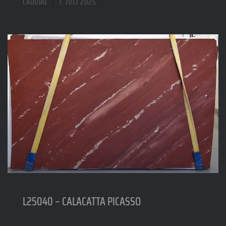
CADORO
7. JULI 2025
L25040 – CALACATTA PICASSO