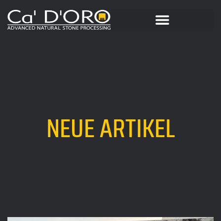
NEUE ARTIKEL