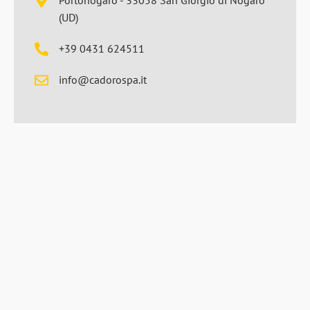
Portonogaro - 33058 San Giorgio di Nogaro
(UD)
+39 0431 624511
info@cadorospa.it