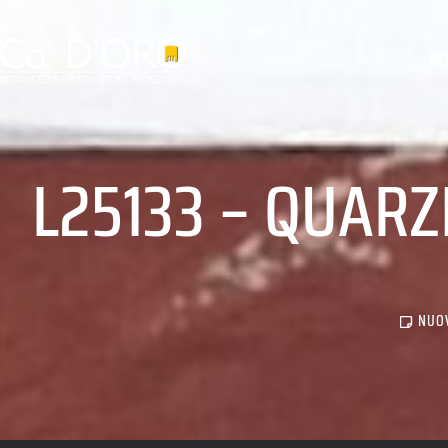
AZ
L25133 – QUARZ
NUOV