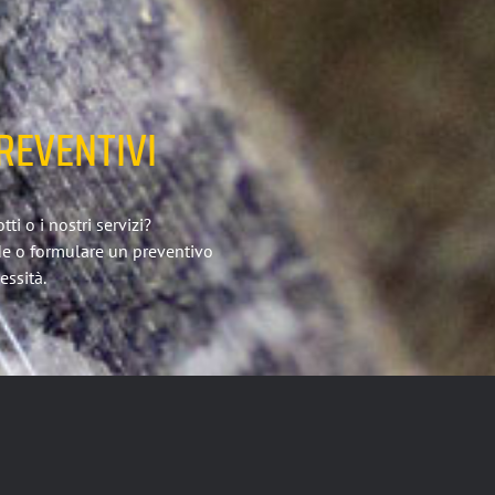
REVENTIVI
i o i nostri servizi?
de o formulare un preventivo
essità.