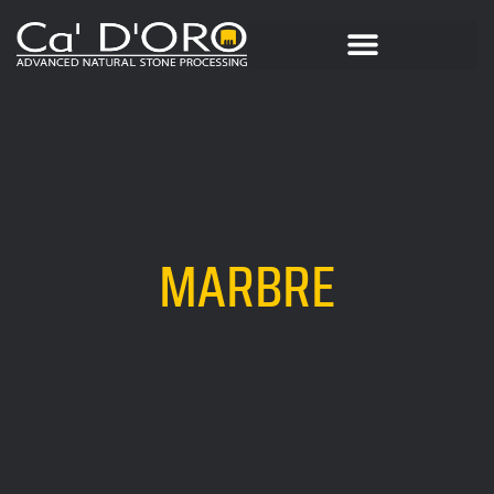
MARBRE