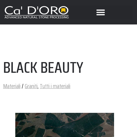
BLACK BEAUTY
Materiali
/
Graniti
,
Tutti i materiali