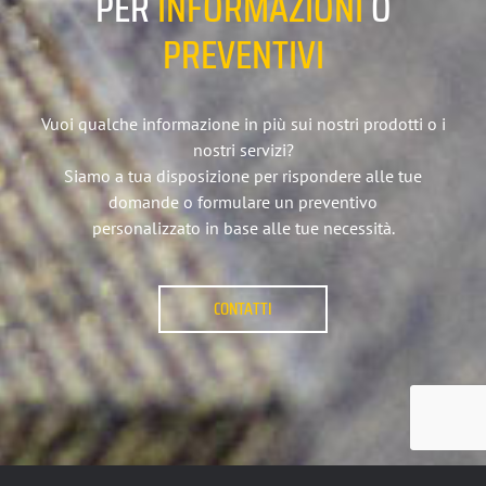
PER
INFORMAZIONI
O
PREVENTIVI
Vuoi qualche informazione in più sui nostri prodotti o i
nostri servizi?
Siamo a tua disposizione per rispondere alle tue
domande o formulare un preventivo
personalizzato in base alle tue necessità.
CONTATTI