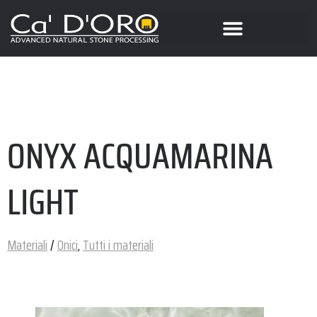
ONYX ACQUAMARINA
LIGHT
Materiali
/
Onici
,
Tutti i materiali