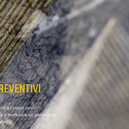
REVENTIVI
i o i nostri servizi?
de o formulare un preventivo
essità.