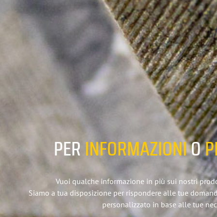
PER
INFORMAZIONI
O
P
Vuoi qualche informazione in più sui nostri prodott
Siamo a tua disposizione per rispondere alle tue doman
personalizzato in base alle tue nec