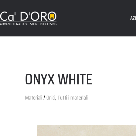
AZ
ONYX WHITE
Materiali
/
Onici
,
Tutti i materiali