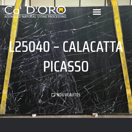
L25040 – CALACATTA
PICASSO
NOUVEAUTÉS