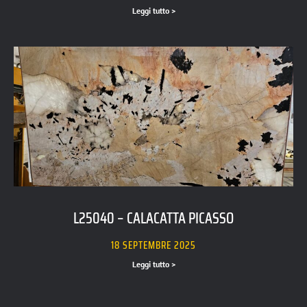
Leggi tutto >
L25040 – CALACATTA PICASSO
18 SEPTEMBRE 2025
Leggi tutto >