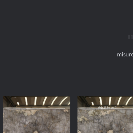
F
misure