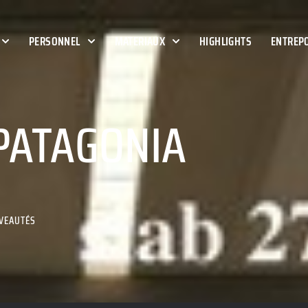
PERSONNEL
MATERIAUX
HIGHLIGHTS
ENTREPO
 PATAGONIA
VEAUTÉS